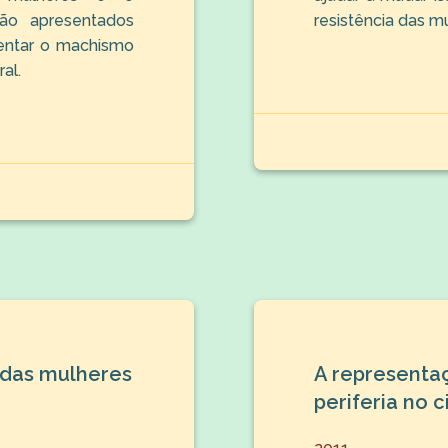
ão apresentados
resistência das m
entar o machismo
al.
 das mulheres
A representa
periferia no 