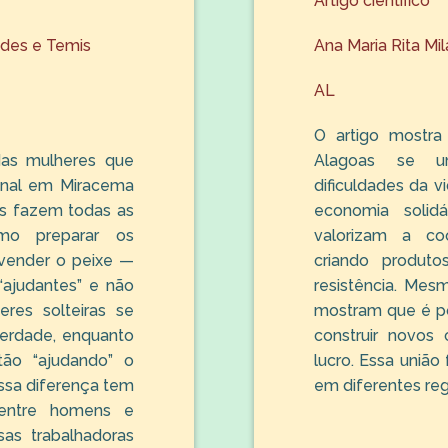
Artigo científico
des e Temis
Ana Maria Rita Mi
AL
O artigo mostra
das mulheres que
Alagoas se un
anal em Miracema
dificuldades da v
as fazem todas as
economia solid
o preparar os
valorizam a coo
 vender o peixe —
criando produto
“ajudantes” e não
resistência. Mes
eres solteiras se
mostram que é po
erdade, enquanto
construir novos
ão “ajudando” o
lucro. Essa união
ssa diferença tem
em diferentes reg
entre homens e
as trabalhadoras