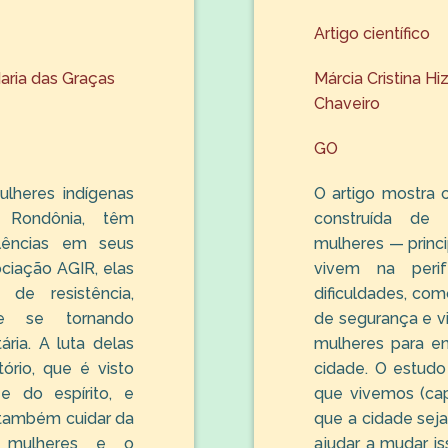
Artigo científico
aria das Graças
Márcia Cristina Hi
Chaveiro
GO
lheres indígenas
O artigo mostra 
Rondônia, têm
construída de
olências em seus
mulheres — princ
ociação AGIR, elas
vivem na peri
 de resistência,
dificuldades, com
 e se tornando
de segurança e vi
ária. A luta delas
mulheres para e
ório, que é visto
cidade. O estud
 do espírito, e
que vivemos (capi
 também cuidar da
que a cidade seja
s mulheres e o
ajudar a mudar is