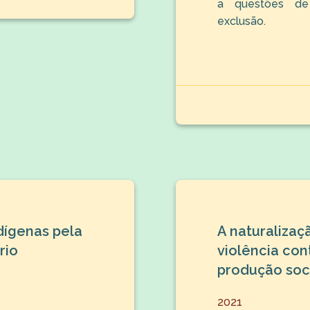
a questões de
exclusão.
dígenas pela
A naturalizaç
rio
violência con
produção soc
2021