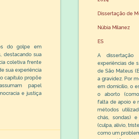
Dissertação de M
Núbia Milanez
ES
ctos do golpe em
s, destacando sua
A dissertação
cia coletiva frente
experiências de 
r de sua experiência
de São Mateus (E
o capítulo propõe
a gravidez. Por me
 assumam papel
em domicílio, o 
mocracia e justiça
o aborto (como
falta de apoio e 
métodos utiliza
chás, sondas) e
(culpa, alívio, tri
como um problema