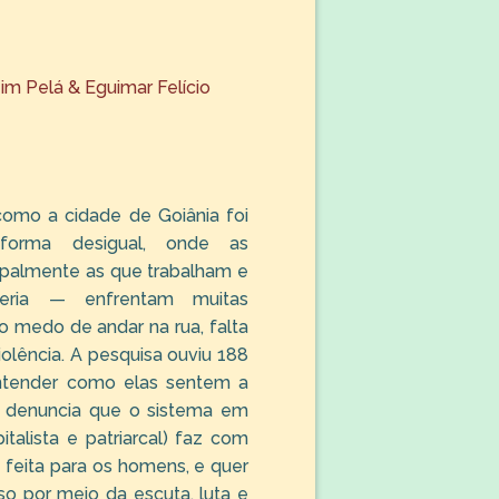
zim Pelá & Eguimar Felício
como a cidade de Goiânia foi
 forma desigual, onde as
ipalmente as que trabalham e
feria — enfrentam muitas
o medo de andar na rua, falta
olência. A pesquisa ouviu 188
ntender como elas sentem a
o denuncia que o sistema em
talista e patriarcal) faz com
 feita para os homens, e quer
so por meio da escuta, luta e