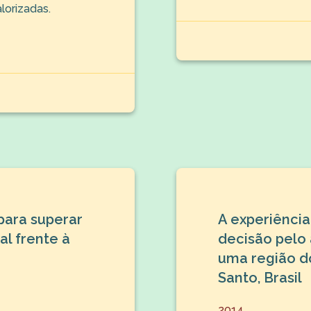
lorizadas.
para superar
A experiência
l frente à
decisão pelo
uma região do
Santo, Brasil
2014