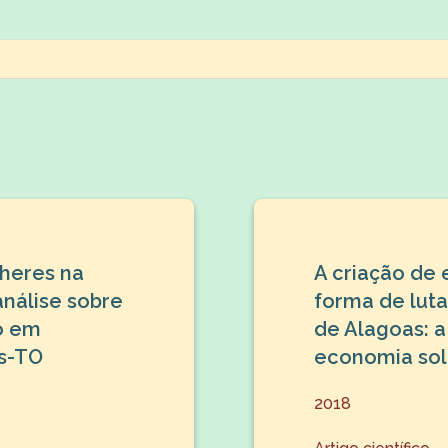
lheres na
A criação de
análise sobre
forma de luta
o em
de Alagoas: a
s-TO
economia sol
2018