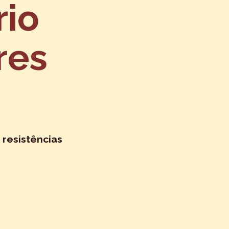
rio
res
 resistências