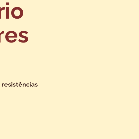
rio
res
 resistências