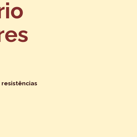
rio
res
 resistências