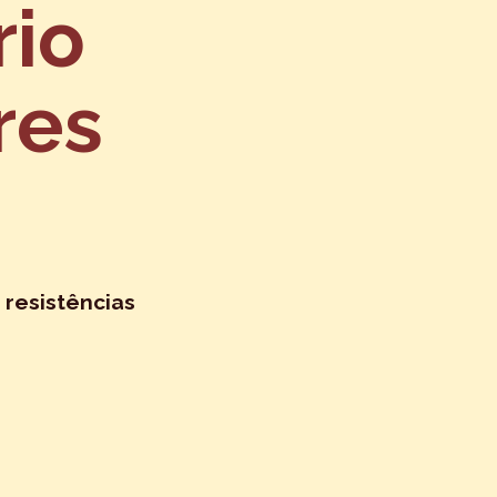
rio
res
 resistências