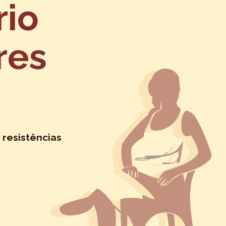
rio
res
 resistências