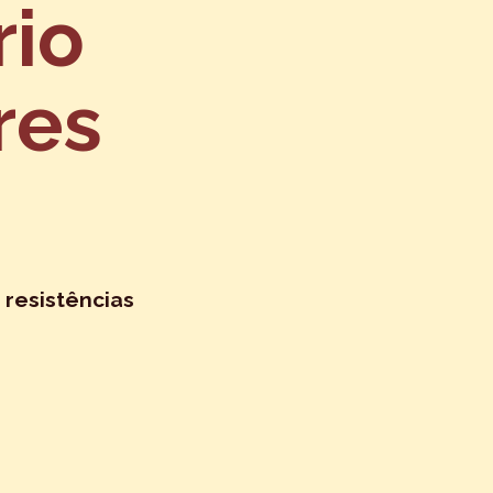
rio
res
 resistências