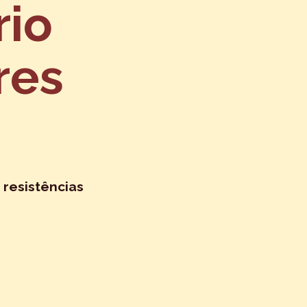
rio
res
 resistências