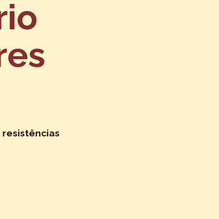
rio
res
 resistências