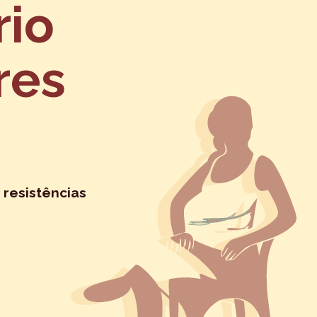
rio
res
 resistências