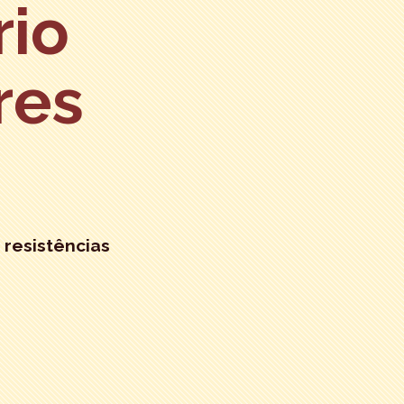
rio
res
 resistências