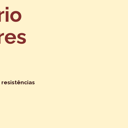
rio
res
 resistências