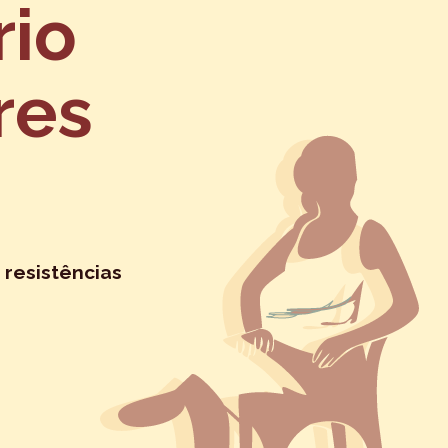
rio
res
 resistências