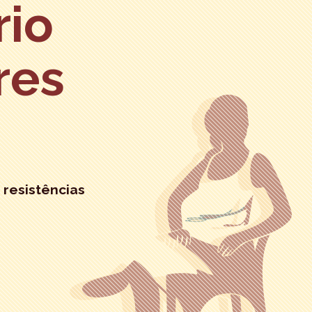
rio
res
 resistências