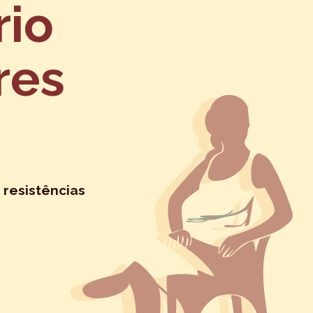
rio
res
 resistências