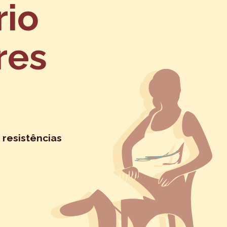
rio
res
 resistências