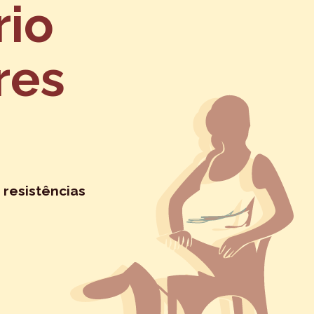
rio
res
 resistências