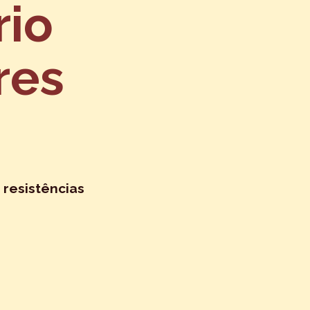
rio
res
 resistências