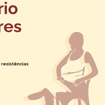
rio
res
 resistências