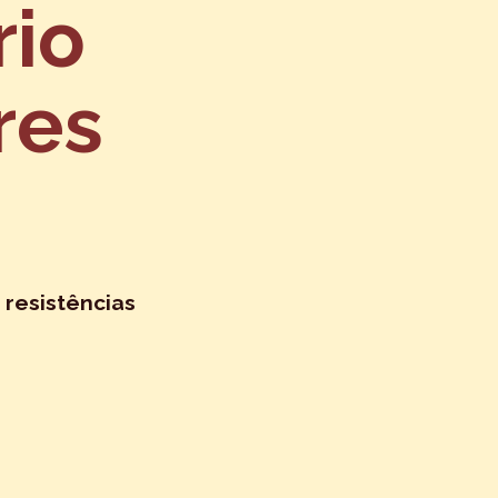
rio
res
 resistências