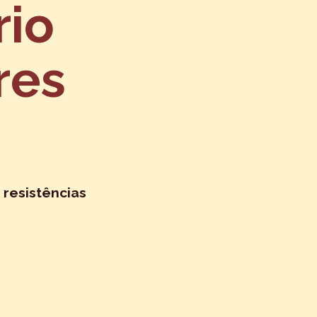
rio
res
 resistências