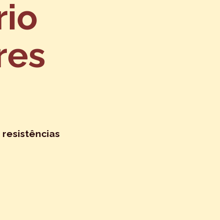
rio
res
 resistências