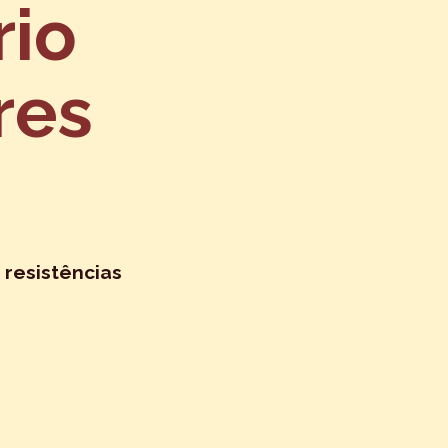
rio
res
 resistências