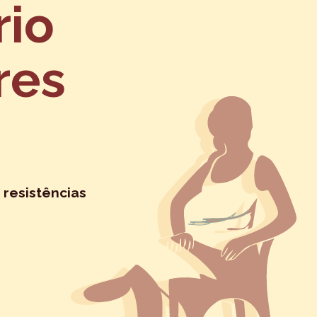
rio
res
 resistências