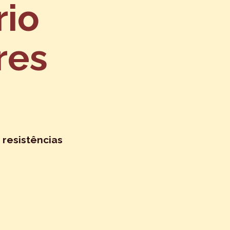
rio
res
 resistências