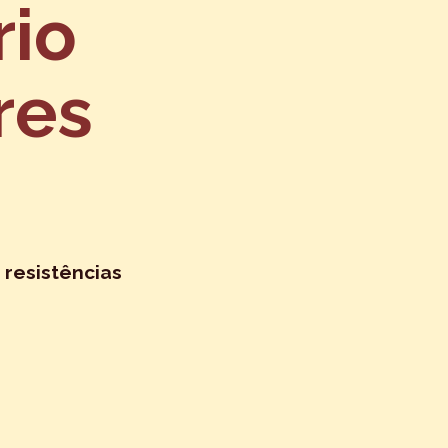
rio
res
 resistências