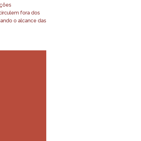
uções
circulem fora dos
liando o alcance das