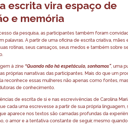
 escrita vira espaço de
ão e memória
esso da pesquisa, as participantes também foram convidad
m palavras. A partir de uma oficina de escrita criativa, mães
uas rotinas, seus cansaços, seus medos e também sobre s
o.
igem à zine
“Quando não há espetáculo, sonhamos”
, uma p
das próprias narrativas das participantes. Mais do que um prod
ela reconhece essas mulheres não apenas como fontes, ma
odutoras de conhecimento.
ncias de escrita de si e nas escrevivências de Carolina Maria
ue cada uma escrevesse a partir de sua própria linguagem,
que aparece nos textos são camadas profundas da experiênc
ão, o amor e a tentativa constante de seguir, mesmo quando