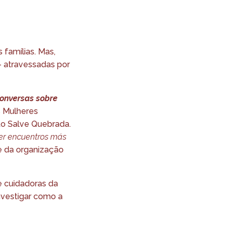
 famílias. Mas,
— atravessadas por
conversas sobre
s Mulheres
uto Salve Quebrada.
jer encuentros más
 e da organização
e cuidadoras da
nvestigar como a