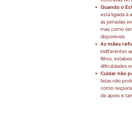
Quando o Est
está ligada à 
às jornadas ex
mas como tent
disponíveis.
As mães refl
indiferentes 
filhos, estabe
dificuldades 
Cuidar não p
telas não pod
como responsa
de apoio e ta