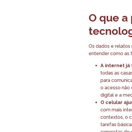
O que a 
tecnolo
Os dados e relatos
entender como as te
A internet j
todas as casas
para comunica
o acesso não e
digital e a m
O celular aj
com mais inte
contextos, o 
tarefas básic
concretas do c