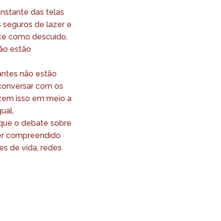
nstante das telas
s seguros de lazer e
ece como descuido,
não estão
pantes não estão
conversar com os
fazem isso em meio a
ual.
 que o debate sobre
ser compreendido
es de vida, redes