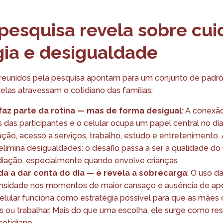
pesquisa revela sobre cui
gia e desigualdade
 reunidos pela pesquisa apontam para um conjunto de padr
las atravessam o cotidiano das famílias:
á faz parte da rotina — mas de forma desigual
: A conexã
 das participantes e o celular ocupa um papel central no dia
ção, acesso a serviços, trabalho, estudo e entreteniment
limina desigualdades: o desafio passa a ser a qualidade do
ediação, especialmente quando envolve crianças.
uda a dar conta do dia — e revela a sobrecarga
: O uso d
nsidade nos momentos de maior cansaço e ausência de ap
celular funciona como estratégia possível para que as mães 
as ou trabalhar. Mais do que uma escolha, ele surge como r
otidiano.