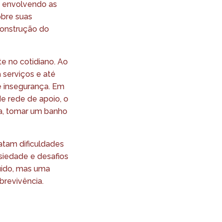
, envolvendo as
obre suas
construção do
e no cotidiano. Ao
serviços e até
e insegurança. Em
e rede de apoio, o
da, tomar um banho
atam dificuldades
iedade e desafios
uido, mas uma
brevivência.