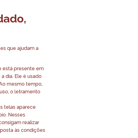
dado,
ões que ajudam a
o está presente em
 a dia. Ele é usado
o. Ao mesmo tempo,
 uso, o letramento
as telas aparece
oio. Nesses
consigam realizar
esposta às condições