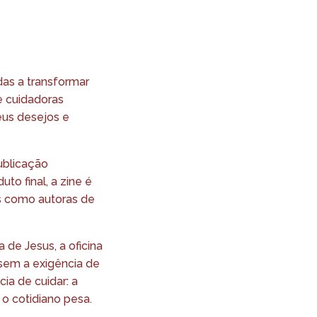
as a transformar
 e cuidadoras
eus desejos e
ublicação
uto final, a zine é
s como autoras de
 de Jesus, a oficina
 sem a exigência de
ia de cuidar: a
 o cotidiano pesa.