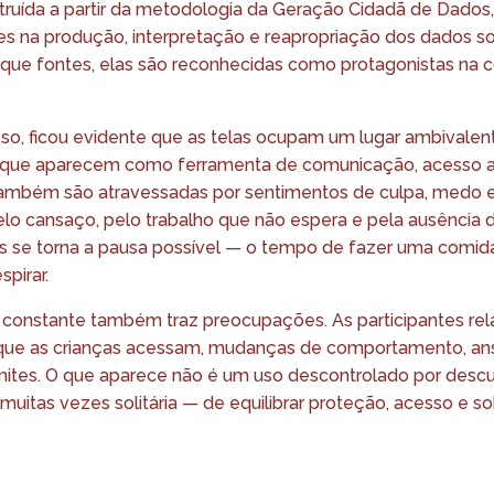
struída a partir da metodologia da Geração Cidadã de Dados
tes na produção, interpretação e reapropriação dos dados s
o que fontes, elas são reconhecidas como protagonistas na 
so, ficou evidente que as telas ocupam um lugar ambivalent
e aparecem como ferramenta de comunicação, acesso a 
também são atravessadas por sentimentos de culpa, medo 
lo cansaço, pelo trabalho que não espera e pela ausência d
es se torna a pausa possível — o tempo de fazer uma comi
pirar.
constante também traz preocupações. As participantes rel
ue as crianças acessam, mudanças de comportamento, ans
imites. O que aparece não é um uso descontrolado por desc
 muitas vezes solitária — de equilibrar proteção, acesso e so