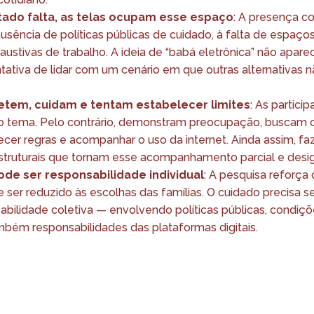
ado falta, as telas ocupam esse espaço
: A presença co
ausência de políticas públicas de cuidado, à falta de espaço
austivas de trabalho. A ideia de “babá eletrônica” não apar
ativa de lidar com um cenário em que outras alternativas 
etem, cuidam e tentam estabelecer limites
: As partici
ao tema. Pelo contrário, demonstram preocupação, buscam 
lecer regras e acompanhar o uso da internet. Ainda assim, 
estruturais que tornam esse acompanhamento parcial e desig
ode ser responsabilidade individual
: A pesquisa reforça
e ser reduzido às escolhas das famílias. O cuidado precisa 
bilidade coletiva — envolvendo políticas públicas, condiçõ
mbém responsabilidades das plataformas digitais.