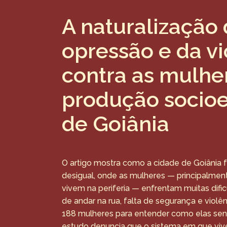
A naturalização
opressão e da vi
contra as mulhe
produção socioe
de Goiânia
O artigo mostra como a cidade de Goiânia f
desigual, onde as mulheres — principalmen
vivem na periferia — enfrentam muitas di
de andar na rua, falta de segurança e violê
188 mulheres para entender como elas sen
estudo denuncia que o sistema em que vive