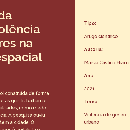
 da
Tipo:
olência
Artigo científico
res na
Autoria:
spacial
Márcia Cristina Hizim
Ano:
2021
oi construída de forma
te as que trabalham e
Tema:
ficuldades, como medo
Violência de gênero,
ncia. A pesquisa ouviu
urbano
tem a cidade. O
mos (capitalista e