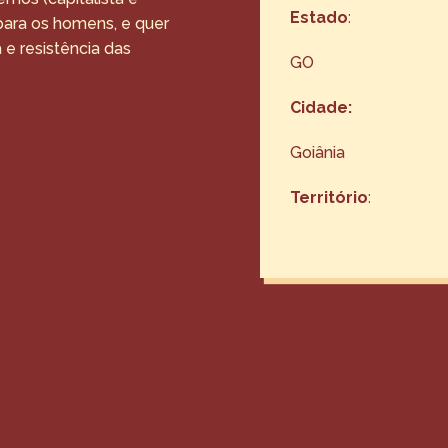
Estado
:
 para os homens, e quer
 e resistência das
GO
Cidade:
Goiânia
Território
: