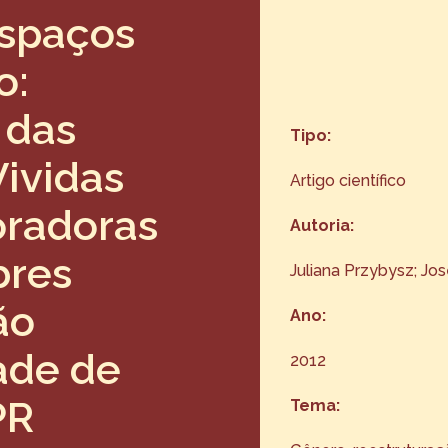
Espaços
o:
 das
Tipo:
Vividas
Artigo científico
oradoras
Autoria:
bres
Juliana Przybysz; Jose
ão
Ano:
ade de
2012
PR
Tema: