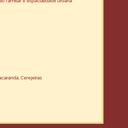
ão familiar e espacialidade urbana
Jacarandá, Cerejeiras