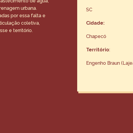
abastecimento de água,
 drenagem urbana.
SC
das por essa falta e
Cidade:
iculação coletiva,
e e território.
Chapecó
Território
:
Engenho Braun (Lajea