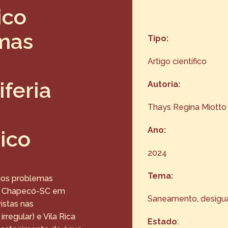
ico
emas
Tipo:
Artigo científico
feria
Autoria:
Thays Regina Miotto 
Ano:
ico
2024
Tema:
 dos problemas
de Chapecó-SC em
Saneamento, desigual
istas nas
regular) e Vila Rica
Estado
: