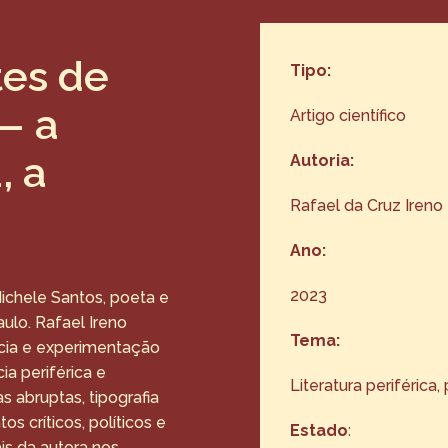
tes de
Tipo:
— a
Artigo científico
, a
Autoria:
Rafael da Cruz Ireno
Ano:
2023
 Michele Santos, poeta e
ulo. Rafael Ireno
Tema:
ncia e experimentação
ia periférica e
Literatura periférica
s abruptas, tipografia
 críticos, políticos e
Estado
:
is da autora nos