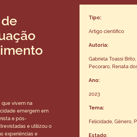
 de
Tipo:
tuação
Artigo científico
Autoria:
frimento
Gabriela Toassi Brito
Pecoraro, Renata do
Ano:
2023
s que vivem na
Tema:
felicidade emergem em
nista e pós-
Felicidade
, 
Gênero
, 
P
trevistadas e utilizou o
s experiências e
Estado
: