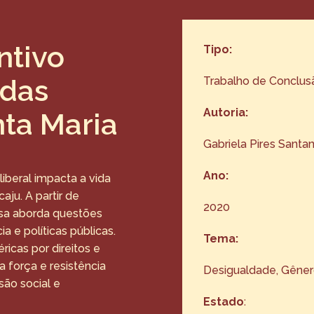
ntivo
Tipo:
 das
Trabalho de Conclus
Autoria:
ta Maria
Gabriela Pires Santa
Ano:
iberal impacta a vida
aju. A partir de
2020
uisa aborda questões
a e políticas públicas.
Tema:
ricas por direitos e
 força e resistência
Desigualdade
, 
Gêne
ão social e
Estado
: