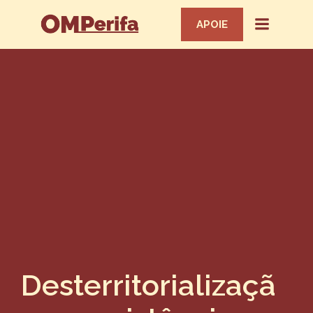
APOIE
Desterritorializaçã