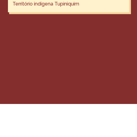
Território indígena Tupiniquim
«
Anterior
Seguinte
»