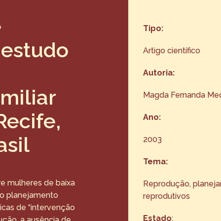
e
Tipo:
 estudo
Artigo científico
Autoria:
miliar
Magda Fernanda Med
Recife,
Ano:
sil
2003
Tema:
tre mulheres de baixa
Reprodução, planejam
 o planejamento
reprodutivos
ticas de “intervenção
Estado
:
ução, a ausência de