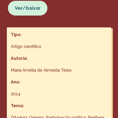
Ver/baixar
Tipo:
Artigo científico
Autoria:
Maria Amélia de Almeida Teles
Ano:
2014
Tema:
Ditadura
, 
Gênero
, 
Participação política
, 
Periferia