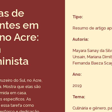
ias de
Tipo:
entes em
Resumo de artigo a
 no Acre:
Autoria:
m
Mayara Sanay da Silv
Unsain, Mariana Dimit
minista
Fernanda Baeza Scag
Ano:
zeiro do Sul, no Acre,
2019
a. Mostra que elas são
comida em casa,
Tema:
 específicos. As
 essa tarefa como
Culinária e gênero, 
esforço e dedicação,