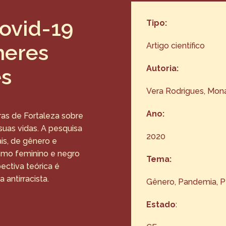
Covid-19
Tipo:
heres
Artigo científico
Autoria:
es
Vera Rodrigues, Mona
Ano:
ras de Fortaleza sobre
uas vidas. A pesquisa
2020
is, de gênero e
smo feminino e negro
Tema:
ectiva teórica é
antirracista.
Gênero
, 
Pandemia
, 
P
Estado
: